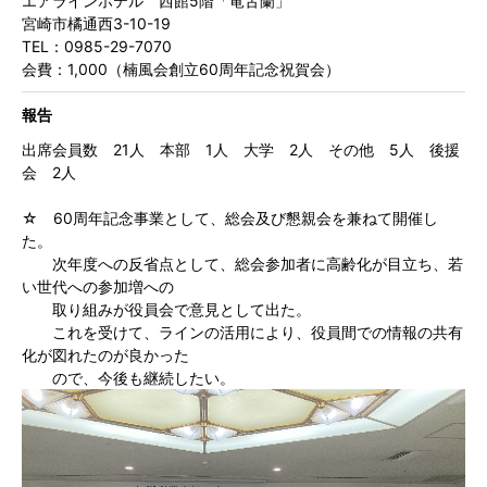
エアラインホテル 西館5階「竜舌蘭」
宮崎市橘通西3-10-19
TEL：0985-29-7070
会費：1,000（楠風会創立60周年記念祝賀会）
報告
出席会員数 21人 本部 1人 大学 2人 その他 5人 後援
会 2人
☆ 60周年記念事業として、総会及び懇親会を兼ねて開催し
た。
次年度への反省点として、総会参加者に高齢化が目立ち、若
い世代への参加増への
取り組みが役員会で意見として出た。
これを受けて、ラインの活用により、役員間での情報の共有
化が図れたのが良かった
ので、今後も継続したい。