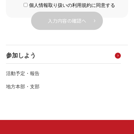
個人情報取り扱いの利用規約に同意する
個人情報とは、個人を識別できる情報で、氏
名、年齢、住所、電話番号、勤務先・学校
名、E-mailアドレス等の他に、楠風会ホーム
ページへのアクセス記録や事務局へのお問合
せ等の情報を指します。また、これらの情報
参加しよう
のみでなくとも、複数の情報を組み合わせる
ことにより個人を識別できる情報も含みま
活動予定・報告
す。
地方本部・支部
2.個人情報をご提供いただく場合につい
て
楠風会で個人情報をご提供いただく場合は、
以下の場合となります。
・楠風会入会時大学当局から提供される場合