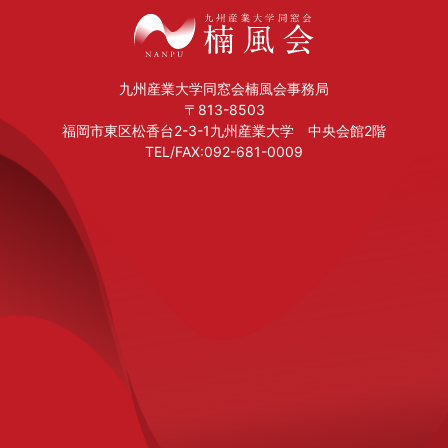
・楠風会事務局から直接文書で依頼する場合
・楠風会ホームページの「住所変更」フォー
ムに入力・送信いただく場合
九州産業大学同窓会楠風会事務局
・事務局にご連絡・ご質問・問合せメールを
〒813-8503
福岡市東区松香台2-3-1九州産業大学 中央会館2階
お送りいただく場合
TEL/FAX:092-681-0009
3.個人情報の管理について
楠風会では、会員の個人情報は、適切・慎重
に管理し、不正アクセス、紛失、改ざん、漏
えい等の危険防止の措置を講ずるとともに、
万一発生時には速やかに是正措置を実施しま
す。また、再提供（「5．第三者への情報提
供について」に記載する場合を除きます。）
などの無いように、適切な管理を実施いたし