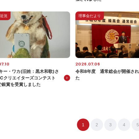
近況
理事会だより
7.10
2026.07.06
キー・ワカ(旧姓：黒木和歌)さ
令和8年度 通常総会が開催さ
JCクリエイターズコンテスト
た
6で銀賞を受賞しました
1
2
3
4
5