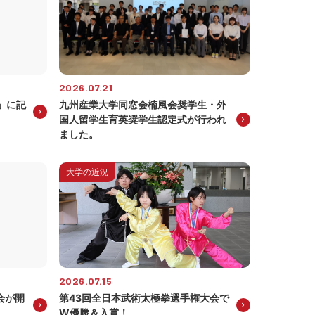
2026.07.21
」に記
九州産業大学同窓会楠風会奨学生・外
国人留学生育英奨学生認定式が行われ
ました。
大学の近況
2026.07.15
会が開
第43回全日本武術太極拳選手権大会で
W優勝＆入賞！