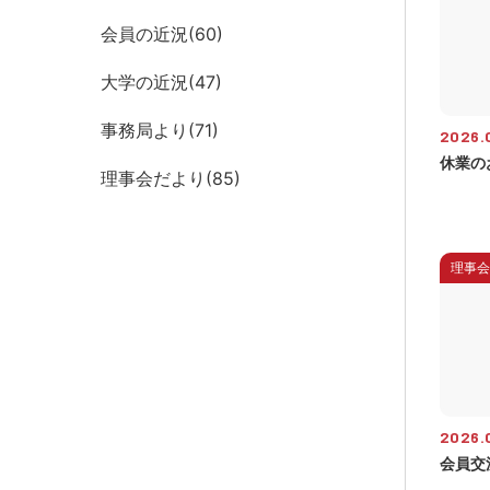
会員の近況(
60
)
大学の近況(
47
)
事務局より(
71
)
2026.
休業の
理事会だより(
85
)
理事会
2026.0
会員交