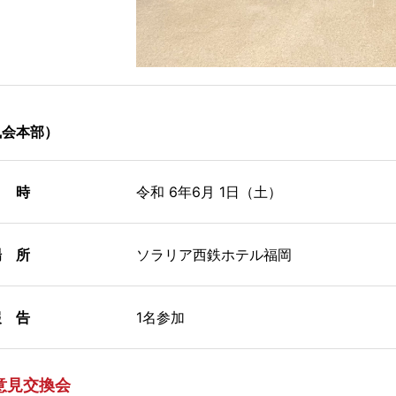
風会本部）
 時
令和 6年6月 1日（土）
 所
ソラリア西鉄ホテル福岡
 告
1名参加
意見交換会