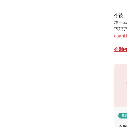
denk
今後、
ホー
下記
asahi
会則P
電