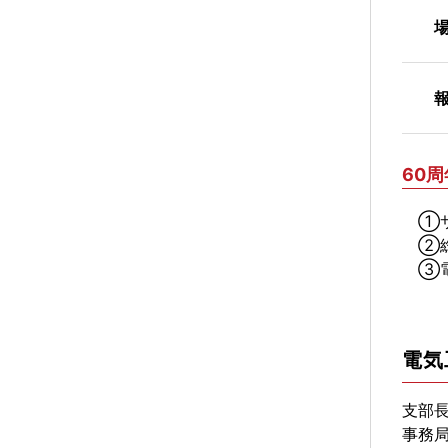
場
報
60
①サ
②総会
③電気
電気
支部
事務