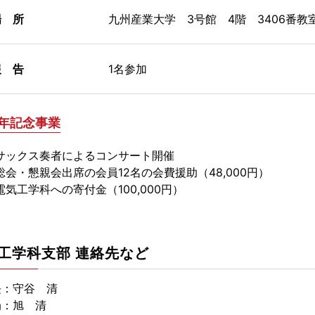
 所
九州産業大学 3号館 4階 3406番教
 告
1名参加
周年記念事業
ックス奏者によるコンサート開催
・懇親会出席の会員12名の会費援助（48,000円）
工学科への寄付金（100,000円）
工学科支部 連絡先など
長：守谷 清
局：旭 清