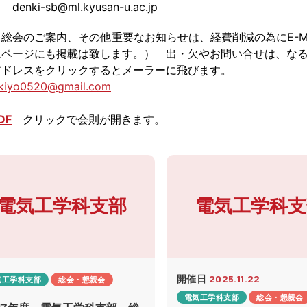
i-sb@ml.kyusan-u.ac.jp
総会のご案内、その他重要なお知らせは、経費削減の為にE-M
ムページにも掲載は致します。） 出・欠やお問い合せは、な
アドレスをクリックするとメーラーに飛びます。
.kiyo0520@gmail.com
DF
クリックで会則が開きます。
電気工学科支部
電気工学科支
開催日
2025.11.22
気工学科支部
総会・懇親会
電気工学科支部
総会・懇親会