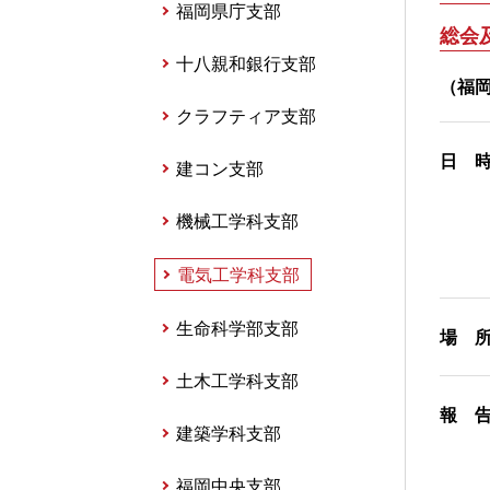
福岡県庁支部
総会
十八親和銀行支部
（福
クラフティア支部
日 
建コン支部
機械工学科支部
電気工学科支部
生命科学部支部
場 
土木工学科支部
報 
建築学科支部
福岡中央支部