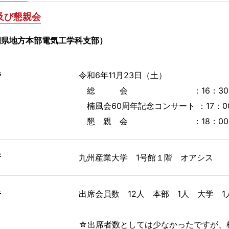
及び懇親会
岡県地方本部電気工学科支部）
時
令和6年11月23日（土）
総 会 ：16：30
楠風会60周年記念コンサート ：17：0
懇 親 会 ：18：00
所
九州産業大学 1号館１階 オアシス
告
出席会員数 12人 本部 1人 大学 1
☆出席者数としては少なかったですが、