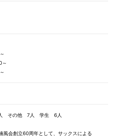
～
0～
～
人 その他 7人 学生 6人
楠風会創立60周年として、サックスによる