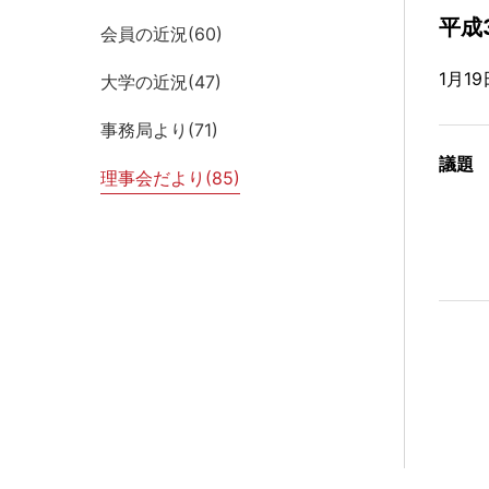
平成
会員の近況(
60
)
1月1
大学の近況(
47
)
事務局より(
71
)
議題
理事会だより(
85
)