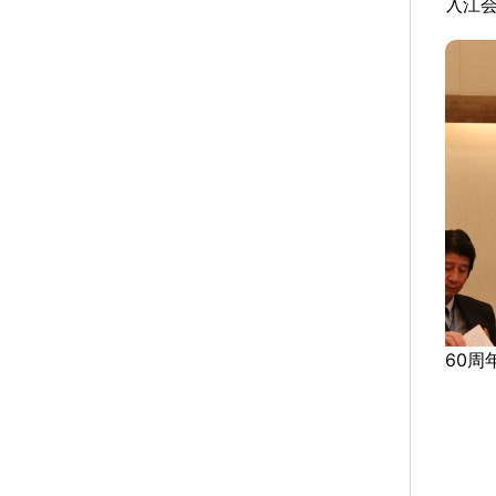
入江
60周