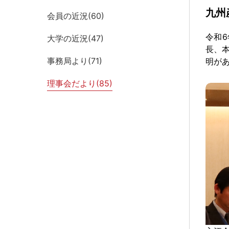
九州
会員の近況(
60
)
令和6
大学の近況(
47
)
長、
事務局より(
71
)
明が
理事会だより(
85
)