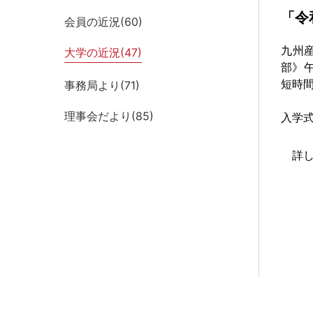
「令
会員の近況(
60
)
九州
大学の近況(
47
)
部》
短時
事務局より(
71
)
理事会だより(
85
)
入学式
詳し