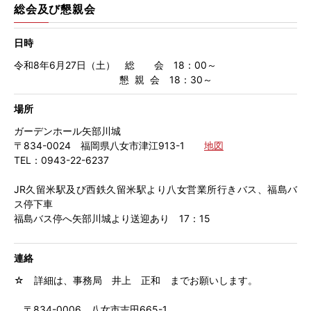
総会及び懇親会
日時
令和8年6月27日（土） 総 会 18：00～
懇 親 会 18：30～
場所
ガーデンホール矢部川城
〒834-0024 福岡県八女市津江913-1
地図
TEL：0943-22-6237
JR久留米駅及び西鉄久留米駅より八女営業所行きバス、福島バ
ス停下車
福島バス停へ矢部川城より送迎あり 17：15
連絡
☆ 詳細は、事務局 井上 正和 までお願いします。
〒834-0006 八女市吉田665-1