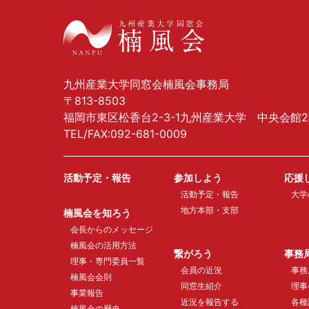
九州産業大学同窓会楠風会事務局
〒813-8503
福岡市東区松香台2-3-1九州産業大学 中央会館
TEL/FAX:092-681-0009
活動予定・報告
参加しよう
応援
活動予定・報告
大学
地方本部・支部
楠風会を知ろう
会長からのメッセージ
楠風会の活用方法
繋がろう
事務
理事・専門委員一覧
会員の近況
事務
楠風会会則
同窓生紹介
理事
事業報告
近況を報告する
各種
楠風会の歴史