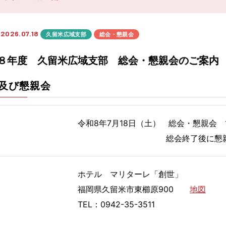
日
2026.07.18
久留米広域支部
総会・懇親会
８年度 久留米広域支部 総会・懇親会のご案内
及び懇親会
令和8年7月18日（土） 総会・懇親会 1
総会終了後に懇親会を開
ホテル マリターレ「創世」
福岡県久留米市東櫛原900
地図
TEL：0942-35-3511